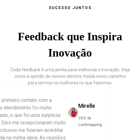
SUCESSO JUNTOS
Feedback que Inspira
Inovação
Cada feedback é uma janela para melhorias e inovação. Veja
como a opinião de nossos clientes molda nosso caminho
para sermos os melhores no que fazemos.
imeiro contato com a
Mirelle
atendimento foi muito
, o que foi uma surpresa
CEO da
les me recepcionaram muito
Lashmapping
lusive me fizeram acreditar
 na minha ideia. As reuniões