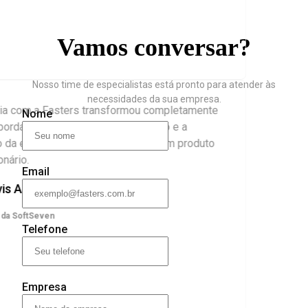
Vamos conversar?
Nosso time de especialistas está pronto para atender às
necessidades da sua empresa.
a com a Fasters transformou completamente
Nome
rdagem de mercado. A dedicação e a
a equipe nos ajudaram a lançar um produto
rio.
Email
 Alves
 SoftSeven
Telefone
Empresa