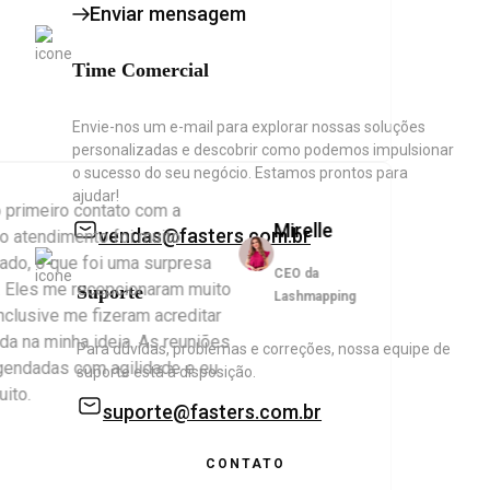
Enviar mensagem
Time Comercial
Envie-nos um e-mail para explorar nossas soluções
personalizadas e descobrir como podemos impulsionar
o sucesso do seu negócio. Estamos prontos para
ajudar!
imeiro contato com a
Mirelle
vendas@fasters.com.br
atendimento foi muito
, o que foi uma surpresa
CEO da
les me recepcionaram muito
Suporte
Lashmapping
lusive me fizeram acreditar
 na minha ideia. As reuniões
Para dúvidas, problemas e correções, nossa equipe de
ndadas com agilidade e eu
suporte está à disposição.
o.
suporte@fasters.com.br
CONTATO