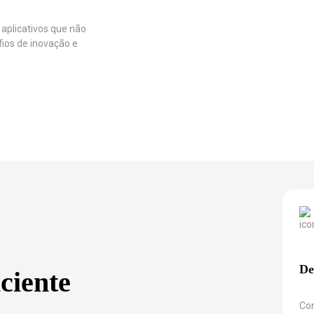
 aplicativos que não
ios de inovação e
De
ciente
Co