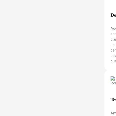
De
Ad
sem
tra
ac
per
col
qua
Te
Ant