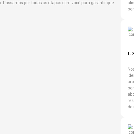
o. Passamos por todas as etapas com você para garantir que
ali
per
UX
Nos
ide
pro
per
abo
res
do