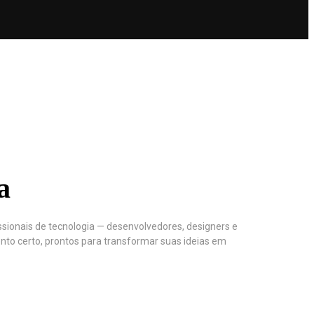
a
ssionais de tecnologia — desenvolvedores, designers e
to certo, prontos para transformar suas ideias em