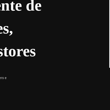
ente de
s,
stores
rs e