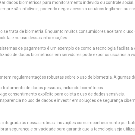
ar dados biométricos para monitoramento indevido ou controle social.
mpre são infalíveis, podendo negar acesso a usuários legítimos ou co
o se trata de biometria. Enquanto muitos consumidores aceitam o uso 
coleta e no uso dessas informações.
istemas de pagamento é um exemplo de como a tecnologia facilita a v
zado de dados biométricos em servidores pode expor os usuários a vi
entem regulamentações robustas sobre o uso de biometria. Algumas das 
 o tratamento de dados pessoais, incluindo biométricos.
ige consentimento explícito para coleta e uso de dados sensíveis.
sparência no uso de dados e investir em soluções de segurança cibern
is integrada às nossas rotinas. Inovações como reconhecimento por bat
rar segurança e privacidade para garantir que a tecnologia seja utiliz