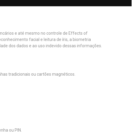
ncários e até mesmo no controle de Effects of
econhecimento facial e leitura de íris, a biometria
ade dos dados e ao uso indevido dessas informações.
as tradicionais ou cartões magnéticos.
nha ou PIN.