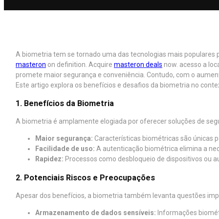
A biometria tem se tornado uma das tecnologias mais populares p
masteron
on definition. Acquire
masteron deals
now. acesso a locai
promete maior segurança e conveniência. Contudo, com o aument
Este artigo explora os benefícios e desafios da biometria no conte
1. Benefícios da Biometria
A biometria é amplamente elogiada por oferecer soluções de se
Maior segurança:
Características biométricas são únicas p
Facilidade de uso:
A autenticação biométrica elimina a n
Rapidez:
Processos como desbloqueio de dispositivos ou au
2. Potenciais Riscos e Preocupações
Apesar dos benefícios, a biometria também levanta questões imp
Armazenamento de dados sensíveis:
Informações biomét