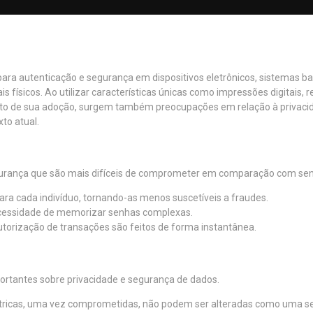
ara autenticação e segurança em dispositivos eletrônicos, sistemas ba
s físicos. Ao utilizar características únicas como impressões digitais, r
o de sua adoção, surgem também preocupações em relação à privacid
xto atual.
gurança que são mais difíceis de comprometer em comparação com senh
ara cada indivíduo, tornando-as menos suscetíveis a fraudes.
ecessidade de memorizar senhas complexas.
torização de transações são feitos de forma instantânea.
ortantes sobre privacidade e segurança de dados.
ricas, uma vez comprometidas, não podem ser alteradas como uma se